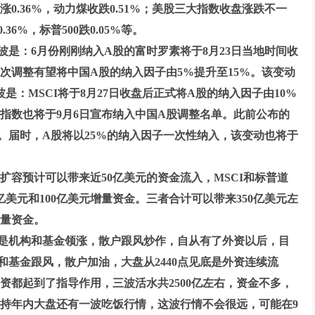
0.36%，动力煤收跌0.51%；美股三大指数收盘涨跌不一
36%，标普500跌0.05%等。
波是：6月份刚刚纳入A股的富时罗素将于8月23日当地时间收
次调整有望将中国A股的纳入因子由5%提升至15%。该变动
是：MSCI将于8月27日收盘后正式将A股的纳入因子由10%
斯指数也将于9月6日宣布纳入中国A股调整名单。此前公布的
围。届时，A股将以25%的纳入因子一次性纳入，该变动也将于
扩容预计可以带来近50亿美元的资金流入，MSCI和标普道
亿美元和100亿美元增量资金。三者合计可以带来350亿美元左
增量资金。
是机构和基金领涨，散户跟风炒作，自从有了外资以后，目
和基金跟风，散户加油，大盘从2440点见底是外资连续流
外资都起到了指导作用，三波活水共2500亿左右，资金不多，
持年内大盘还有一波吃饭行情，这波行情不会很远，可能在9