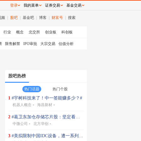
登录
我的菜单
证券交易
基金交易
视频
|
股吧
|
基金吧
|
博客
|
财富号
|
搜索
行业
概念
北交所
创业板
科创板
榜
限售解禁
IPO审批
大宗交易
估值分析
股吧热榜
热门话题
热门个股
1
#宇树科技来了！中一签能赚多少？#
-
-
机器人概念
海昌新材
2
#葛卫东加仓存储芯片股：坚定看多AI#
-
-
中微公司
北方华创
3
#美拟限制中国IDC设备，遭一系列反制#