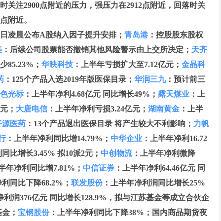
关注2900点附近的压力，强压力在2912点附近，回落时关
7点附近。
4日凌晨公布A股纳入因子提升安排；
青岛港
：控股股东股权
美
：后续公司股票能否撤销其他风险警示由上交所决定；
天齐
85.23%；
华映科技
：上半年亏损扩大至7.12亿元；
金晶科
药
：125个产品入选2019年版医保目录；
华润三九
：预计前三
色光标
：上半年净利4.68亿元 同比增长49%；
露天煤业
：上
4元；
大唐电信
：上半年净利亏损3.24亿元；
湖南黄金
：上半
仟源医药
：13个产品退出医保目录 将产生较大不利影响；
力帆
行
：上半年净利同比增14.79%；
中华企业
：上半年净利16.72
比增长3.45% 拟10派2元；
中创物流
：上半年净利微降
半年净利同比增7.81%；
中信证券
：上半年净利64.46亿元 同
利同比下降68.2%；
联发股份
：上半年净利润同比增长25%
利润376亿元 同比增长128.9%，拟与江苏基金等成立合伙企
基金；
宝钢股份
：上半年净利同比下降38%；国内商品期货夜