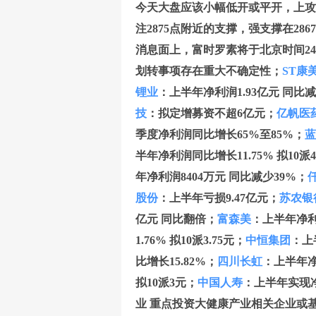
今天大盘应该小幅低开或平开，上攻时
注2875点附近的支撑，强支撑在286
消息面上，富时罗素将于北京时间2
划转事项存在重大不确定性；
ST康
锂业
：上半年净利润1.93亿元 同比减少
技
：拟定增募资不超6亿元；
亿帆医
季度净利润同比增长65%至85%；
蓝
半年净利润同比增长11.75% 拟10派
年净利润8404万元 同比减少39%；
股份
：上半年亏损9.47亿元；
苏农银
亿元 同比翻倍；
富森美
：上半年净利同
1.76% 拟10派3.75元；
中恒集团
：上
比增长15.82%；
四川长虹
：上半年净
拟10派3元；
中国人寿
：上半年实现净
业 重点投资大健康产业相关企业或