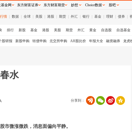
天基金网
东方财富证券
东方财富期货
妙想
Choice数据
股吧
行情
|
数据
|
全球
|
美股
|
港股
|
期货
|
外汇
|
银行
|
基金
|
理财
|
债券
|
块
排行
新股
基金
港股
美股
期货
外汇
黄金
自选股
自选基金
个股研报
新股申购
转债申购
北交所申购
AH股比价
年报大全
融资融券
龙虎
春水
分享到：
股市微涨微跌，消息面偏向平静。