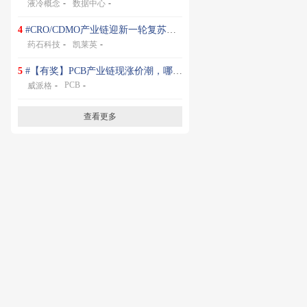
-
-
液冷概念
数据中心
4
#CRO/CDMO产业链迎新一轮复苏周期#
-
-
药石科技
凯莱英
5
#【有奖】PCB产业链现涨价潮，哪些环节价值量高？#
-
PCB
-
威派格
查看更多