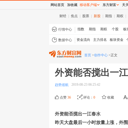
网站首页
加收藏
移动客户端
东方财富
天
财经
|
焦点
|
股票
|
新股
|
期指
|
期权
|
指数
期指
期权
个股
板
行情中心
资金流向
主力排名
板块资金
数据中心
首页
>
创作中心
>
正文
外资能否搅出一江
2019-08-23 06:25:42
趋势巡航
点赞
36
评论：
0
收藏
外资能否搅出一江春水
昨天大盘最后一小时放量上涨，外围